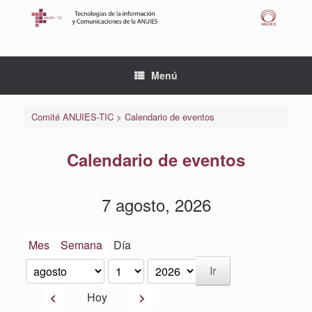
Saltar
al
contenido
Menú
Comité ANUIES-TIC
>
Calendario de eventos
Calendario de eventos
7 agosto, 2026
Mes
Semana
Día
Mes
Día
Año
Anterior
Siguiente
Hoy