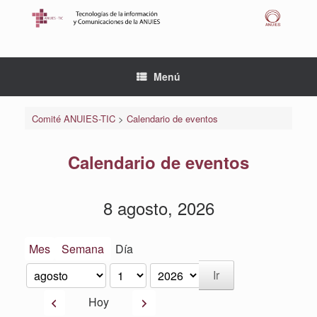
Saltar
al
contenido
Menú
Comité ANUIES-TIC
>
Calendario de eventos
Calendario de eventos
8 agosto, 2026
Mes
Semana
Día
Mes
Día
Año
Anterior
Siguiente
Hoy