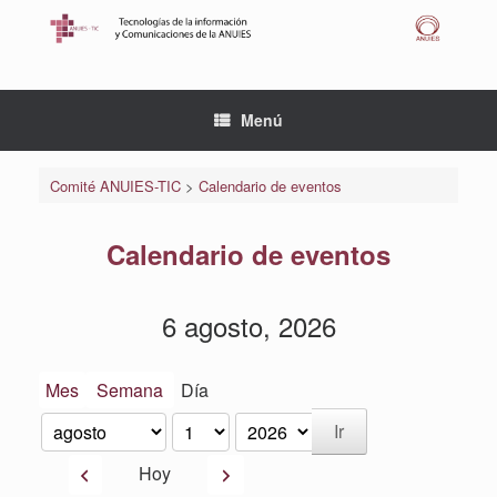
Saltar
al
contenido
Menú
Comité ANUIES-TIC
>
Calendario de eventos
Calendario de eventos
6 agosto, 2026
Mes
Semana
Día
Mes
Día
Año
Anterior
Siguiente
Hoy