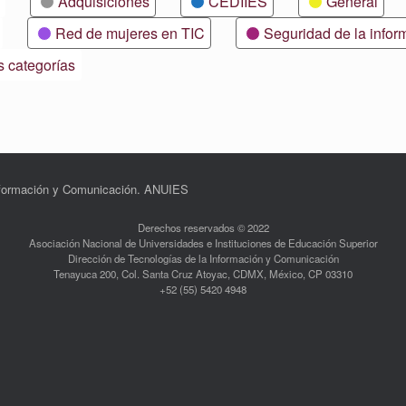
Adquisiciones
CEDIIES
General
Red de mujeres en TIC
Seguridad de la infor
s categorías
Información y Comunicación. ANUIES
Derechos reservados © 2022
Asociación Nacional de Universidades e Instituciones de Educación Superior
Dirección de Tecnologías de la Información y Comunicación
Tenayuca 200, Col. Santa Cruz Atoyac, CDMX, México, CP 03310
+52 (55) 5420 4948