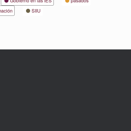
Gobierno en las IES
pasados
mación
SIIU