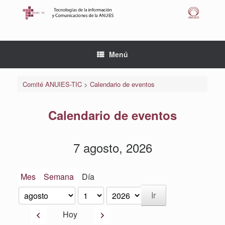
Saltar
al
contenido
Menú
Comité ANUIES-TIC
>
Calendario de eventos
Calendario de eventos
7 agosto, 2026
Mes
Semana
Día
Mes
Día
Año
Anterior
Siguiente
Hoy