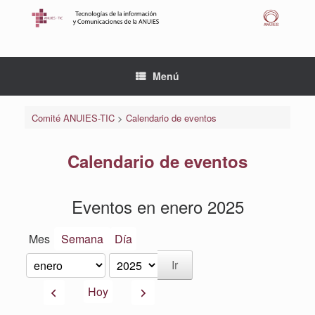
Saltar
al
contenido
Menú
Comité ANUIES-TIC
>
Calendario de eventos
Calendario de eventos
Eventos en enero 2025
Mes
Semana
Día
Mes
Año
Anterior
Siguiente
Hoy