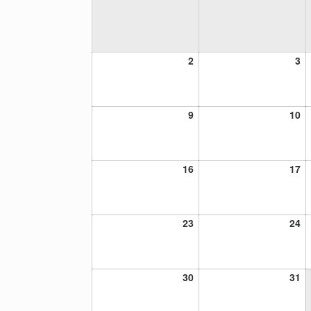
2
3
2
3
diciembre,
di
2024
20
9
10
9
10
diciembre,
di
2024
20
16
17
16
17
diciembre,
di
2024
20
23
24
23
24
diciembre,
di
2024
20
30
31
30
31
diciembre,
di
2024
20