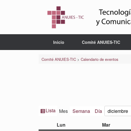
Saltar
al
contenido
Inicio
Comité ANUIES-TIC
Comité ANUIES-TIC
>
Calendario de eventos
Ver
Lista
Mes
Semana
Día
Mes
Año
como
lunes
martes
Lun
Mar