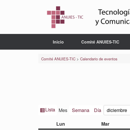
Saltar
al
contenido
Inicio
Comité ANUIES-TIC
Comité ANUIES-TIC
>
Calendario de eventos
Ver
Lista
Mes
Semana
Día
Mes
Año
como
lunes
martes
Lun
Mar