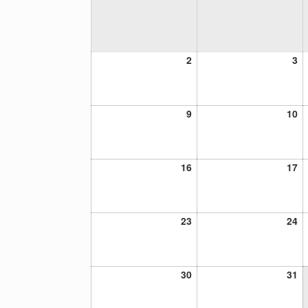
2
3
2
3
diciembre,
di
2024
20
9
10
9
10
diciembre,
di
2024
20
16
17
16
17
diciembre,
di
2024
20
23
24
23
24
diciembre,
di
2024
20
30
31
30
31
diciembre,
di
2024
20