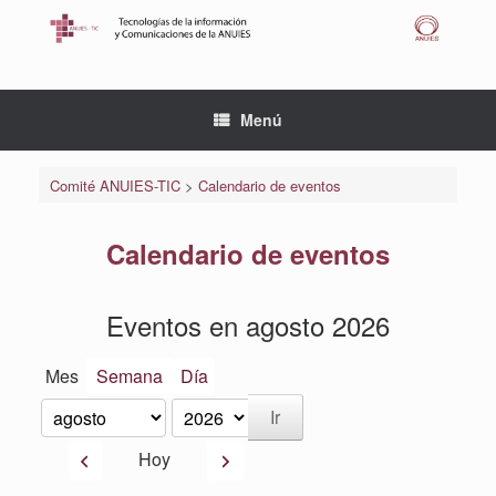
Saltar
al
contenido
Menú
Comité ANUIES-TIC
>
Calendario de eventos
Calendario de eventos
Eventos en agosto 2026
Mes
Semana
Día
Mes
Año
Anterior
Siguiente
Hoy