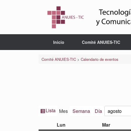
Saltar
al
contenido
Inicio
Comité ANUIES-TIC
Comité ANUIES-TIC
>
Calendario de eventos
Ver
Lista
Mes
Semana
Día
Mes
Año
como
lunes
martes
Lun
Mar