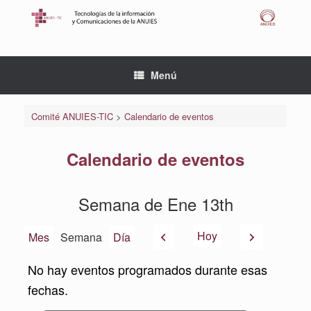
Saltar
al
contenido
Menú
Comité ANUIES-TIC
>
Calendario de eventos
Calendario de eventos
Semana de Ene 13th
Anterior
Siguiente
Hoy
Mes
Semana
Día
No hay eventos programados durante esas
fechas.