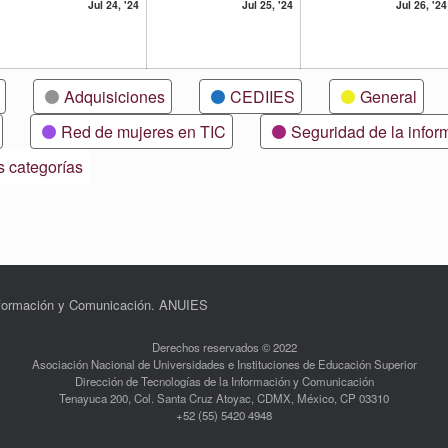
24
25
Jul 24, '24
Jul 25, '24
Jul 26, '24
lio,
julio,
julio,
24
2024
2024
Adquisiciones
CEDIIES
General
Red de mujeres en TIC
Seguridad de la infor
s categorías
Información y Comunicación. ANUIES
Derechos reservados © 2022
Asociación Nacional de Universidades e Instituciones de Educación Superior
Dirección de Tecnologías de la Información y Comunicación
Tenayuca 200, Col. Santa Cruz Atoyac, CDMX, México, CP 03310
+52 (55) 5420 4948