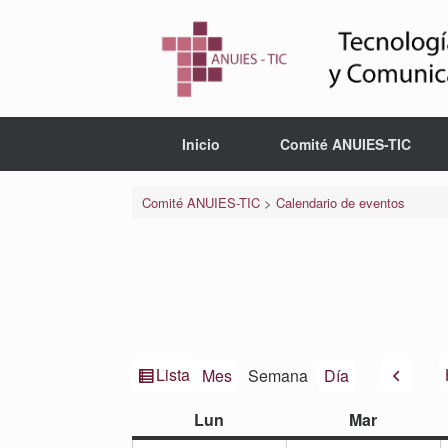
Saltar
al
contenido
Inicio
Comité ANUIES-TIC
Comité ANUIES-TIC
>
Calendario de eventos
Ver
Anteri
Lista
Mes
Semana
Día
como
lunes
martes
Lun
Mar