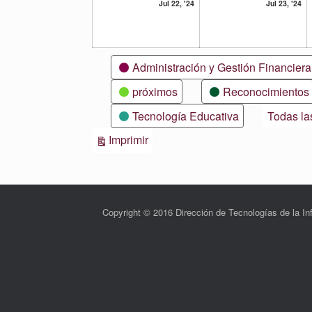
22
23
Jul 22, '24
Jul 23, '24
julio,
ju
2024
20
Categorías
Administración y Gestión Financiera
próximos
Reconocimientos
Tecnología Educativa
Todas la
Vistas
Imprimir
Copyright © 2016 Dirección de Tecnologías de la 