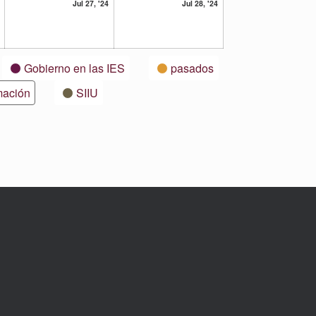
26
27
28
Jul 27, '24
Jul 28, '24
julio,
julio,
julio,
2024
2024
2024
Gobierno en las IES
pasados
mación
SIIU