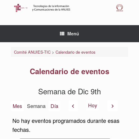
Saltar
al
contenido
Menú
Comité ANUIES-TIC
>
Calendario de eventos
Calendario de eventos
Semana de Dic 9th
Anterior
Siguiente
Hoy
Mes
Semana
Día
No hay eventos programados durante esas
fechas.