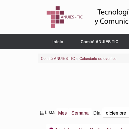
Saltar
al
contenido
Inicio
Comité ANUIES-TIC
Comité ANUIES-TIC
>
Calendario de eventos
Ver
Lista
Mes
Semana
Día
Mes
Día
Año
como
Categorías