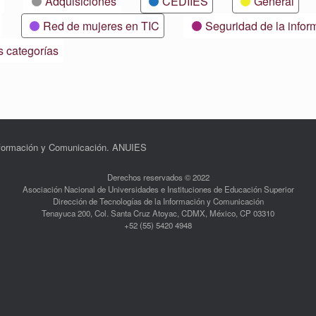
Adquisiciones
CEDIIES
General
Red de mujeres en TIC
Seguridad de la infor
s categorías
Información y Comunicación. ANUIES
Derechos reservados © 2022
Asociación Nacional de Universidades e Instituciones de Educación Superior
Dirección de Tecnologías de la Información y Comunicación
Tenayuca 200, Col. Santa Cruz Atoyac, CDMX, México, CP 03310
+52 (55) 5420 4948