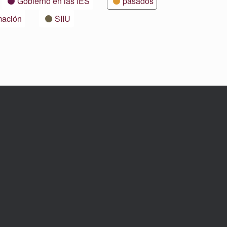
Gobierno en las IES
pasados
mación
SIIU