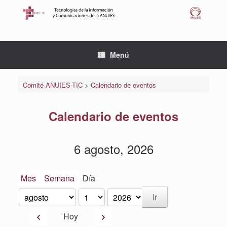
Saltar
al
contenido
Menú
Comité ANUIES-TIC
>
Calendario de eventos
Calendario de eventos
6 agosto, 2026
Mes
Semana
Día
Mes
Día
Año
Anterior
Siguiente
Hoy