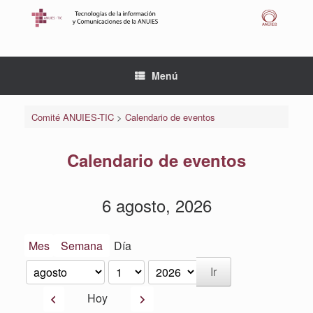
Saltar
al
contenido
Menú
Comité ANUIES-TIC
>
Calendario de eventos
Calendario de eventos
6 agosto, 2026
Mes
Semana
Día
Mes
Día
Año
Anterior
Siguiente
Hoy