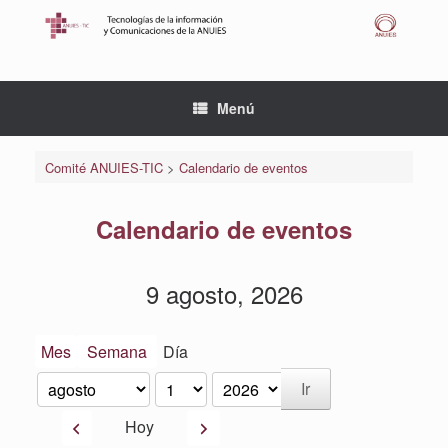
Saltar
al
contenido
Menú
Comité ANUIES-TIC
>
Calendario de eventos
Calendario de eventos
9 agosto, 2026
Mes
Semana
Día
Mes
Día
Año
Anterior
Siguiente
Hoy