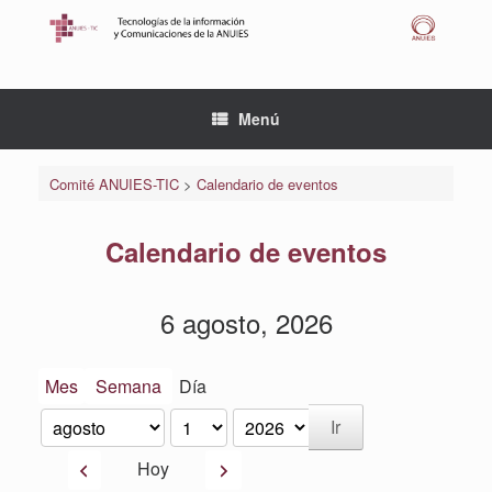
Saltar
al
contenido
Menú
Comité ANUIES-TIC
>
Calendario de eventos
Calendario de eventos
6 agosto, 2026
Mes
Semana
Día
Mes
Día
Año
Anterior
Siguiente
Hoy