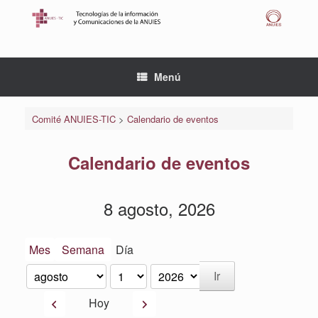
Saltar
al
contenido
Menú
Comité ANUIES-TIC
>
Calendario de eventos
Calendario de eventos
8 agosto, 2026
Mes
Semana
Día
Mes
Día
Año
Anterior
Siguiente
Hoy