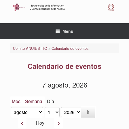
Saltar
al
contenido
Menú
Comité ANUIES-TIC
>
Calendario de eventos
Calendario de eventos
7 agosto, 2026
Mes
Semana
Día
Mes
Día
Año
Anterior
Siguiente
Hoy