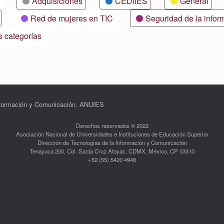
Adquisiciones
CEDIIES
General
Red de mujeres en TIC
Seguridad de la infor
s categorías
Información y Comunicación. ANUIES
Derechos reservados © 2022
Asociación Nacional de Universidades e Instituciones de Educación Superior
Dirección de Tecnologías de la Información y Comunicación
Tenayuca 200, Col. Santa Cruz Atoyac, CDMX, México, CP 03310
+52 (55) 5420 4948