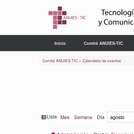
Saltar
al
contenido
Inicio
Comité ANUIES-TIC
Comité ANUIES-TIC
>
Calendario de eventos
Ver
Lista
Mes
Semana
Día
Mes
Día
Año
como
Categorías