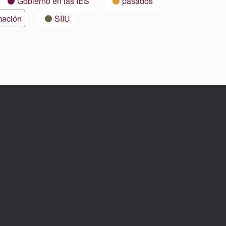
Gobierno en las IES
pasados
mación
SIIU