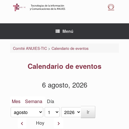
Saltar
al
contenido
Menú
Comité ANUIES-TIC
>
Calendario de eventos
Calendario de eventos
6 agosto, 2026
Mes
Semana
Día
Mes
Día
Año
Anterior
Siguiente
Hoy