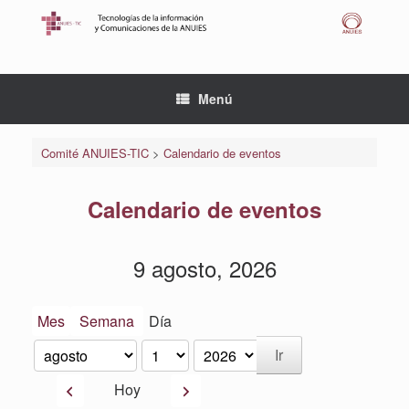
Saltar
al
contenido
Menú
Comité ANUIES-TIC
>
Calendario de eventos
Calendario de eventos
9 agosto, 2026
Mes
Semana
Día
Mes
Día
Año
Anterior
Siguiente
Hoy