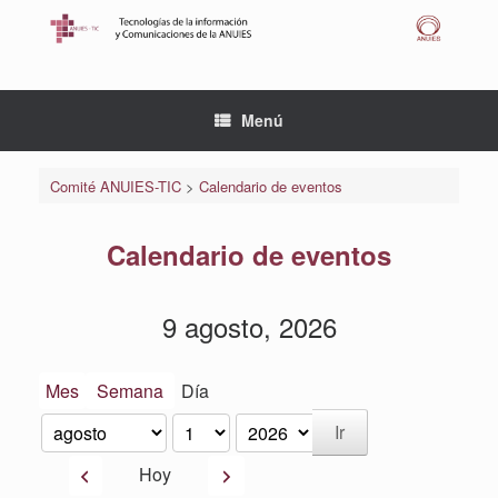
Saltar
al
contenido
Menú
Comité ANUIES-TIC
>
Calendario de eventos
Calendario de eventos
9 agosto, 2026
Mes
Semana
Día
Mes
Día
Año
Anterior
Siguiente
Hoy