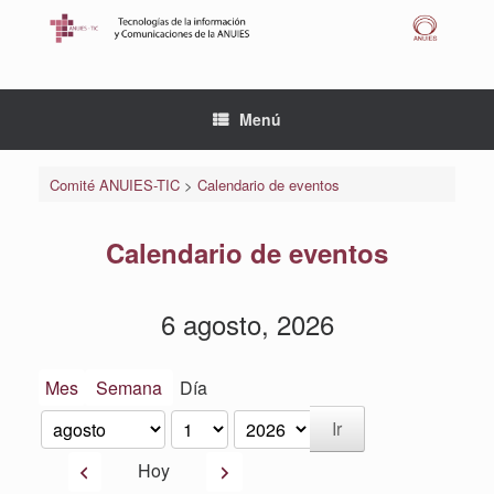
Saltar
al
contenido
Menú
Comité ANUIES-TIC
>
Calendario de eventos
Calendario de eventos
6 agosto, 2026
Mes
Semana
Día
Mes
Día
Año
Anterior
Siguiente
Hoy