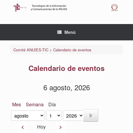
Saltar
al
contenido
Menú
Comité ANUIES-TIC
>
Calendario de eventos
Calendario de eventos
6 agosto, 2026
Mes
Semana
Día
Mes
Día
Año
Anterior
Siguiente
Hoy