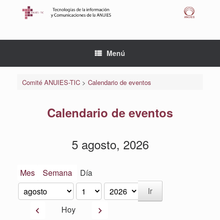
Saltar
al
contenido
Menú
Comité ANUIES-TIC
>
Calendario de eventos
Calendario de eventos
5 agosto, 2026
Mes
Semana
Día
Mes
Día
Año
Anterior
Siguiente
Hoy