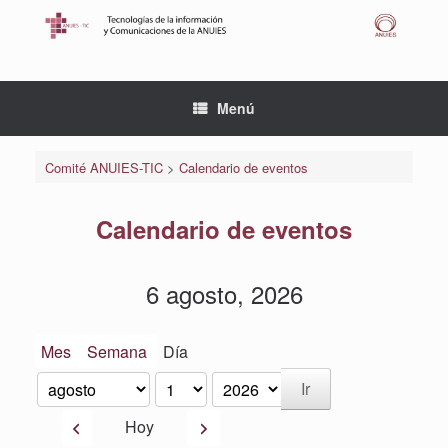
Saltar
al
contenido
Menú
Comité ANUIES-TIC
>
Calendario de eventos
Calendario de eventos
6 agosto, 2026
Mes
Semana
Día
Mes
Día
Año
Anterior
Siguiente
Hoy