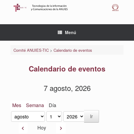
Saltar
al
contenido
Menú
Comité ANUIES-TIC
>
Calendario de eventos
Calendario de eventos
7 agosto, 2026
Mes
Semana
Día
Mes
Día
Año
Anterior
Siguiente
Hoy