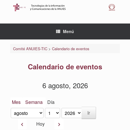
Saltar
al
contenido
Menú
Comité ANUIES-TIC
>
Calendario de eventos
Calendario de eventos
6 agosto, 2026
Mes
Semana
Día
Mes
Día
Año
Anterior
Siguiente
Hoy