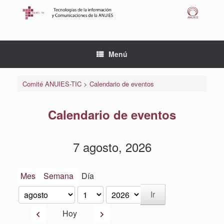
Saltar
al
contenido
Menú
Comité ANUIES-TIC
>
Calendario de eventos
Calendario de eventos
7 agosto, 2026
Mes
Semana
Día
Mes
Día
Año
Anterior
Siguiente
Hoy