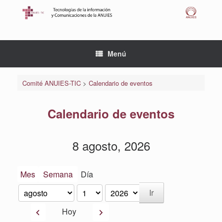
Saltar
al
contenido
Menú
Comité ANUIES-TIC
>
Calendario de eventos
Calendario de eventos
8 agosto, 2026
Mes
Semana
Día
Mes
Día
Año
Anterior
Siguiente
Hoy