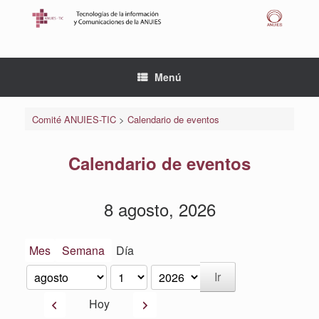
Saltar
al
contenido
Menú
Comité ANUIES-TIC
>
Calendario de eventos
Calendario de eventos
8 agosto, 2026
Mes
Semana
Día
Mes
Día
Año
Anterior
Siguiente
Hoy