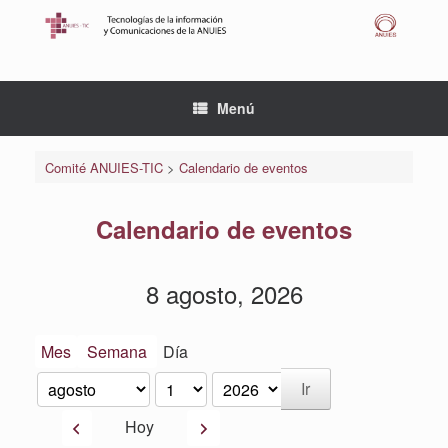
Saltar
al
contenido
Menú
Comité ANUIES-TIC
>
Calendario de eventos
Calendario de eventos
8 agosto, 2026
Mes
Semana
Día
Mes
Día
Año
Anterior
Siguiente
Hoy