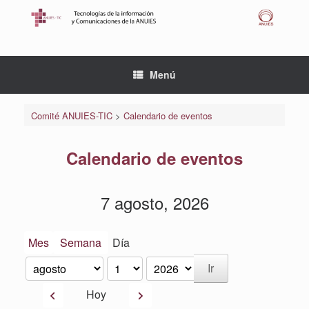
Saltar
al
contenido
Menú
Comité ANUIES-TIC
>
Calendario de eventos
Calendario de eventos
7 agosto, 2026
Mes
Semana
Día
Mes
Día
Año
Anterior
Siguiente
Hoy