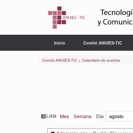
Saltar
al
contenido
Inicio
Comité ANUIES-TIC
Comité ANUIES-TIC
>
Calendario de eventos
Ver
Lista
Mes
Semana
Día
Mes
Día
Año
como
Categorías