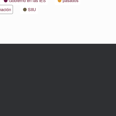
Gobierno en las IES
pasados
mación
SIIU