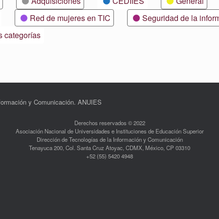
Adquisiciones
CEDIIES
General
Red de mujeres en TIC
Seguridad de la infor
s categorías
Información y Comunicación. ANUIES
Derechos reservados © 2022
Asociación Nacional de Universidades e Instituciones de Educación Superior
Dirección de Tecnologías de la Información y Comunicación
Tenayuca 200, Col. Santa Cruz Atoyac, CDMX, México, CP 03310
+52 (55) 5420 4948