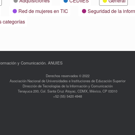
Adquisiciones
CEDIIES
General
Red de mujeres en TIC
Seguridad de la infor
s categorías
Información y Comunicación. ANUIES
Derechos reservados © 2022
Asociación Nacional de Universidades e Instituciones de Educación Superior
Dirección de Tecnologías de la Información y Comunicación
Tenayuca 200, Col. Santa Cruz Atoyac, CDMX, México, CP 03310
+52 (55) 5420 4948