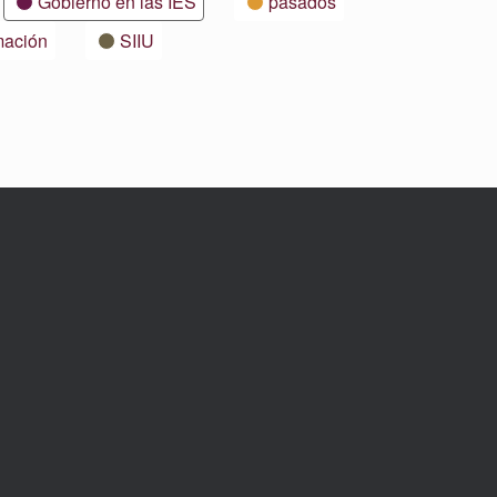
Gobierno en las IES
pasados
mación
SIIU