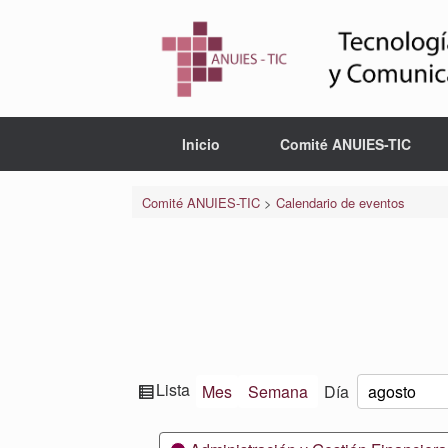
Saltar
al
contenido
Inicio
Comité ANUIES-TIC
Comité ANUIES-TIC
>
Calendario de eventos
Ver
Lista
Mes
Semana
Día
Mes
Día
Año
como
Categorías