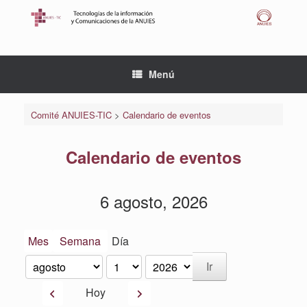
Saltar
al
contenido
Menú
Comité ANUIES-TIC
>
Calendario de eventos
Calendario de eventos
6 agosto, 2026
Mes
Semana
Día
Mes
Día
Año
Anterior
Siguiente
Hoy