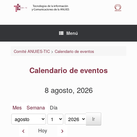
Saltar
al
contenido
Menú
Comité ANUIES-TIC
>
Calendario de eventos
Calendario de eventos
8 agosto, 2026
Mes
Semana
Día
Mes
Día
Año
Anterior
Siguiente
Hoy