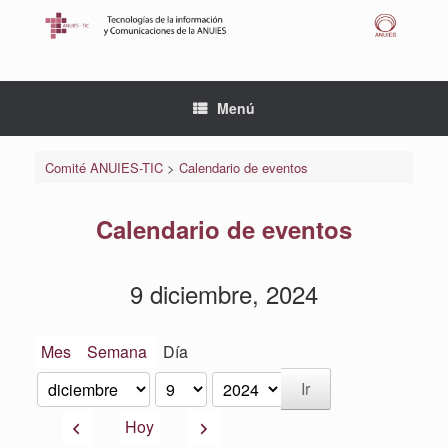
Saltar
al
contenido
Menú
Comité ANUIES-TIC
>
Calendario de eventos
Calendario de eventos
9 diciembre, 2024
Mes
Semana
Día
Mes
Día
Año
Anterior
Siguiente
Hoy