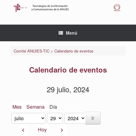
Saltar
al
contenido
Menú
Comité ANUIES-TIC
>
Calendario de eventos
Calendario de eventos
29 julio, 2024
Mes
Semana
Día
Mes
Día
Año
Anterior
Siguiente
Hoy