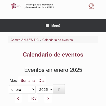
Saltar
al
contenido
Menú
Comité ANUIES-TIC
>
Calendario de eventos
Calendario de eventos
Eventos en enero 2025
Mes
Semana
Día
Mes
Año
Anterior
Siguiente
Hoy