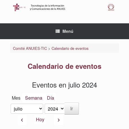
Saltar
al
contenido
Menú
Comité ANUIES-TIC
>
Calendario de eventos
Calendario de eventos
Eventos en julio 2024
Mes
Semana
Día
Mes
Año
Anterior
Siguiente
Hoy