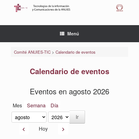
Saltar
al
contenido
Menú
Comité ANUIES-TIC
>
Calendario de eventos
Calendario de eventos
Eventos en agosto 2026
Mes
Semana
Día
Mes
Año
Anterior
Siguiente
Hoy