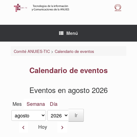
Saltar
al
contenido
Menú
Comité ANUIES-TIC
>
Calendario de eventos
Calendario de eventos
Eventos en agosto 2026
Mes
Semana
Día
Mes
Año
Anterior
Siguiente
Hoy