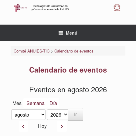
Saltar
al
contenido
Menú
Comité ANUIES-TIC
>
Calendario de eventos
Calendario de eventos
Eventos en agosto 2026
Mes
Semana
Día
Mes
Año
Anterior
Siguiente
Hoy