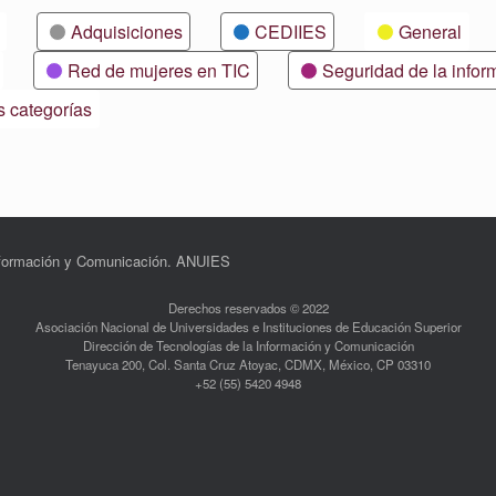
Adquisiciones
CEDIIES
General
Red de mujeres en TIC
Seguridad de la infor
s categorías
Información y Comunicación. ANUIES
Derechos reservados © 2022
Asociación Nacional de Universidades e Instituciones de Educación Superior
Dirección de Tecnologías de la Información y Comunicación
Tenayuca 200, Col. Santa Cruz Atoyac, CDMX, México, CP 03310
+52 (55) 5420 4948