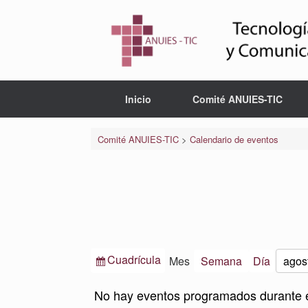
Saltar
al
contenido
Inicio
Comité ANUIES-TIC
Comité ANUIES-TIC
>
Calendario de eventos
Ver
Cuadrícula
Mes
Semana
Día
Mes
Año
como
No hay eventos programados durante 