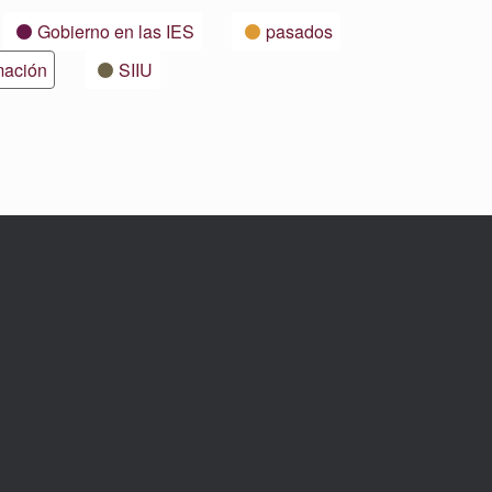
Gobierno en las IES
pasados
mación
SIIU