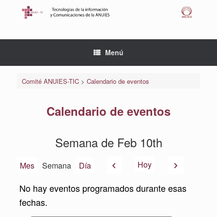
Saltar
al
contenido
Menú
Comité ANUIES-TIC
>
Calendario de eventos
Calendario de eventos
Semana de Feb 10th
Anterior
Siguiente
Hoy
Mes
Semana
Día
No hay eventos programados durante esas
fechas.