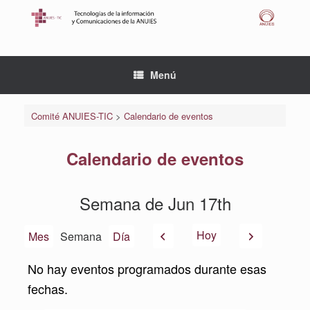
Saltar
al
contenido
Menú
Comité ANUIES-TIC
>
Calendario de eventos
Calendario de eventos
Semana de Jun 17th
Anterior
Siguiente
Hoy
Mes
Semana
Día
No hay eventos programados durante esas
fechas.