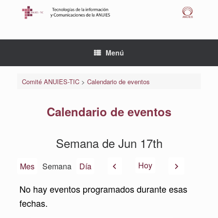
Saltar
al
contenido
Menú
Comité ANUIES-TIC
>
Calendario de eventos
Calendario de eventos
Semana de Jun 17th
Anterior
Siguiente
Hoy
Mes
Semana
Día
No hay eventos programados durante esas
fechas.